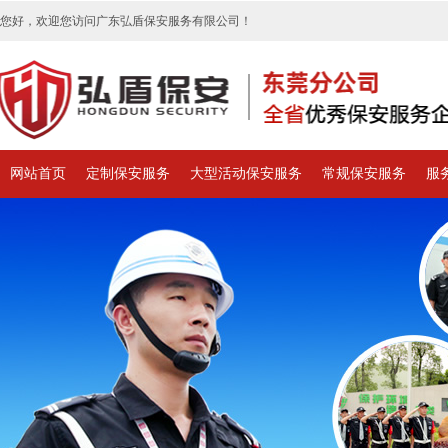
您好，欢迎您访问广东弘盾保安服务有限公司！
网站首页
定制保安服务
大型活动保安服务
常规保安服务
服