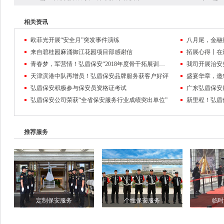
相关资讯
欧菲光开展“安全月”突发事件演练
八月尾，金融
来自碧桂园麻涌御江花园项目部感谢信
拓展心得丨在
青春梦，军营情！弘盾保安“2018年度骨干拓展训练暨管理专项培训工作会议”全程回顾
我司开展治安
天津滨港中队再增员！弘盾保安品牌服务获客户好评
弘盾保安积极参与保安员资格证考试
广东弘盾保安
弘盾保安公司荣获“全省保安服务行业成绩突出单位”
推荐服务
定制保安服务
个性保安服务
临时