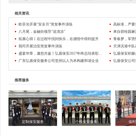
相关资讯
欧菲光开展“安全月”突发事件演练
高标准，严要
八月尾，金融街领导“送清凉”
来自碧桂园麻
拓展心得丨在过程中找到快乐，在感悟中得到提升
我司开展治安突发事件演练
天津滨港中队
盛宴华章，邀您共鉴丨弘盾保安2017年终总结表彰大会暨2018迎春联欢晚会回顾
弘盾保安积极
广东弘盾保安服务公司坚持以人为本构建和谐企业
弘盾保安公司
推荐服务
定制保安服务
个性保安服务
临时