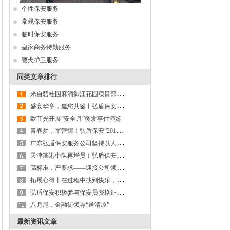
个性保安服务
常规保安服务
临时保安服务
皇家商务特勤服务
警犬护卫服务
同类文章排行
来
自碧桂园麻涌御江花园项目部感谢信
盛
宴华章，邀您共鉴丨弘盾保安2017年终总结表彰大会暨2018迎春联欢晚会回顾
欧菲光开展“安全月”突发事件演练
青
春梦，军营情！弘盾保安“2018年度骨干拓展训练暨管理专项培训工作会议”全程回顾
广
东弘盾保安服务公司坚持以人为本构建和谐企业
天
津滨港中队再增员！弘盾保安品牌服务获客户好评
高
标准，严要求——迎接公司领导检查工作
拓
展心得丨在过程中找到快乐，在感悟中得到提升
弘
盾保安积极参与保安员资格证考试
八月尾，金融街领导“送清凉”
最新资讯文章