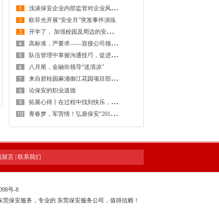
浅
谈保安企业内部监管对企业风险防控的重要性
欧菲光开展“安全月”突发事件演练
开
学了， 加强校园及周边的安全防范工作，创建安全稳定的校园及周边环境
高
标准，严要求——迎接公司领导检查工作
队
伍管理中掌握沟通技巧，促进保安工作和谐稳定发展
八月尾，金融街领导“送清凉”
来
自碧桂园麻涌御江花园项目部感谢信
论保安的职业道德
拓
展心得丨在过程中找到快乐，在感悟中得到提升
青
春梦，军营情！弘盾保安“2018年度骨干拓展训练暨管理专项培训工作会议”全程回顾
线留言
|
联系我们
098号-8
东莞保安服务，专业的
东莞保安服务公司
，值得信赖！