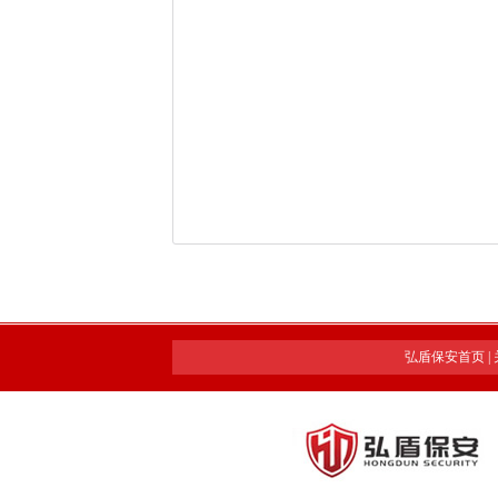
弘盾保安首页
|