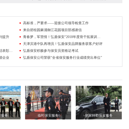
高标准，严要求——迎接公司领导检查工作
来自碧桂园麻涌御江花园项目部感谢信
到提升
青春梦，军营情！弘盾保安“2018年度骨干拓展训练暨管理专项培训工作会议”全程回顾
天津滨港中队再增员！弘盾保安品牌服务获客户好评
盛宴华章，邀您共鉴丨弘盾保安2017年终总结表彰大会暨2018迎春联欢晚会回顾
弘盾保安积极参与保安员资格证考试
谐企业
弘盾保安公司荣获“全省保安服务行业成绩突出单位”
安服务
临时保安服务
皇家特勤保安服务