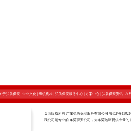
关于弘盾保安
|
企业文化
|
组织机构
|
弘盾保安服务中心
|
方案中心
|
弘盾保安资讯
|
在
页面版权所有 广东弘盾保安服务有限公司
鲁ICP备13021
我公司是专业的
东莞保安公司
，为东莞地区提供专业的