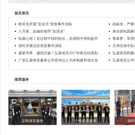
相关资讯
欧菲光开展“安全月”突发事件演练
高标准，严要
八月尾，金融街领导“送清凉”
来自碧桂园麻
拓展心得丨在过程中找到快乐，在感悟中得到提升
我司开展治安突发事件演练
天津滨港中队
盛宴华章，邀您共鉴丨弘盾保安2017年终总结表彰大会暨2018迎春联欢晚会回顾
弘盾保安积极
广东弘盾保安服务公司坚持以人为本构建和谐企业
弘盾保安公司
推荐服务
定制保安服务
个性保安服务
临时