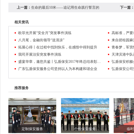
上一篇：
生命的最后10米——追记用生命践行誓言的
下一篇
相关资讯
欧菲光开展“安全月”突发事件演练
高标准，严要
八月尾，金融街领导“送清凉”
来自碧桂园麻
拓展心得丨在过程中找到快乐，在感悟中得到提升
我司开展治安突发事件演练
天津滨港中队
盛宴华章，邀您共鉴丨弘盾保安2017年终总结表彰大会暨2018迎春联欢晚会回顾
弘盾保安积极
广东弘盾保安服务公司坚持以人为本构建和谐企业
弘盾保安公司
推荐服务
定制保安服务
个性保安服务
临时