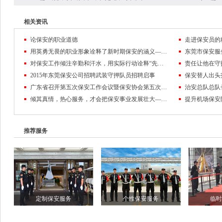
相关资讯
论保安的职业道德
走进保安员的
用英勇无畏的职业形象诠释了新时期保安的涵义——记东莞市保安服务公司保安员黄麒麟
对保安工作倾注辛勤和汗水，用实际行动诠释“先锋”的含义
2015年东莞保安公司招聘武装守押队员招聘启事
保安替人出头
广东省召开第五次保安工作会议暨保安协会第五次会员代表大会
倾其真情，热心服务，才会把保安事业发展壮大——东莞保安公司队伍管理纪实
推荐服务
定制保安服务
个性保安服务
临时