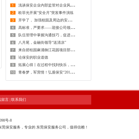
浅
谈保安企业内部监管对企业风险防控的重要性
欧菲光开展“安全月”突发事件演练
开
学了， 加强校园及周边的安全防范工作，创建安全稳定的校园及周边环境
高
标准，严要求——迎接公司领导检查工作
队
伍管理中掌握沟通技巧，促进保安工作和谐稳定发展
八月尾，金融街领导“送清凉”
来
自碧桂园麻涌御江花园项目部感谢信
论保安的职业道德
拓
展心得丨在过程中找到快乐，在感悟中得到提升
青
春梦，军营情！弘盾保安“2018年度骨干拓展训练暨管理专项培训工作会议”全程回顾
线留言
|
联系我们
098号-8
东莞保安服务，专业的
东莞保安服务公司
，值得信赖！