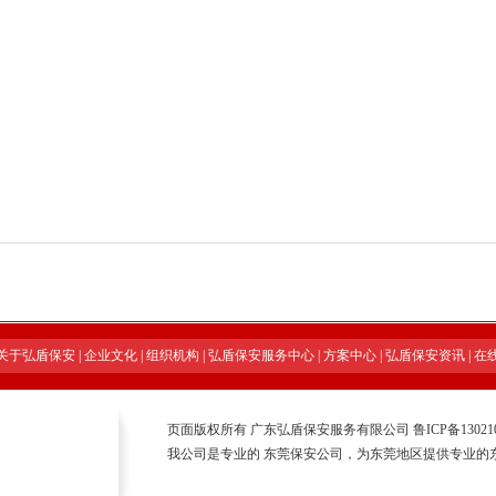
关于弘盾保安
|
企业文化
|
组织机构
|
弘盾保安服务中心
|
方案中心
|
弘盾保安资讯
|
在
页面版权所有 广东弘盾保安服务有限公司
鲁ICP备13021
我公司是专业的
东莞保安公司
，为东莞地区提供专业的