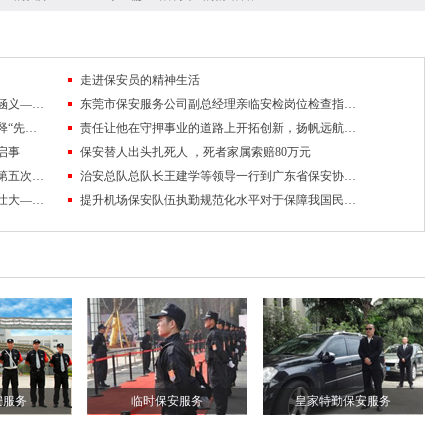
走进保安员的精神生活
用英勇无畏的职业形象诠释了新时期保安的涵义——记东莞市保安服务公司保安员黄麒麟
东莞市保安服务公司副总经理亲临安检岗位检查指导安检勤务工作
对保安工作倾注辛勤和汗水，用实际行动诠释“先锋”的含义
责任让他在守押事业的道路上开拓创新，扬帆远航——记东莞粤保保安公司副主任
启事
保安替人出头扎死人 ，死者家属索赔80万元
广东省召开第五次保安工作会议暨保安协会第五次会员代表大会
治安总队总队长王建学等领导一行到广东省保安协会检查指导工作
倾其真情，热心服务，才会把保安事业发展壮大——东莞保安公司队伍管理纪实
提升机场保安队伍执勤规范化水平对于保障我国民航客运安全具有重要的现实意义
安服务
临时保安服务
皇家特勤保安服务