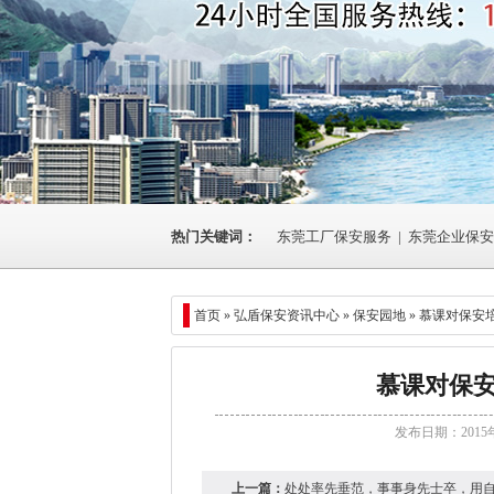
热门关键词：
东莞工厂保安服务
|
东莞企业保安
首页 »
弘盾保安资讯中心
» 保安园地 » 慕课对保
慕课对保
发布日期：2015
上一篇：
处处率先垂范，事事身先士卒，用