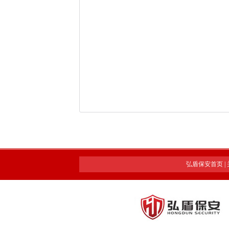
弘盾保安首页
|