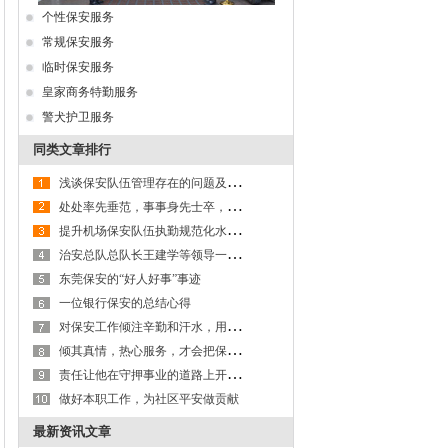
个性保安服务
常规保安服务
临时保安服务
皇家商务特勤服务
警犬护卫服务
同类文章排行
浅
谈保安队伍管理存在的问题及处理对策
处
处率先垂范，事事身先士卒，用自己的实际行动诠释了一名基层管理者的风采——记东莞保安公司保安员黄俊
提
升机场保安队伍执勤规范化水平对于保障我国民航客运安全具有重要的现实意义
治
安总队总队长王建学等领导一行到广东省保安协会检查指导工作
东莞保安的“好人好事”事迹
一位银行保安的总结心得
对
保安工作倾注辛勤和汗水，用实际行动诠释“先锋”的含义
倾
其真情，热心服务，才会把保安事业发展壮大——东莞保安公司队伍管理纪实
责
任让他在守押事业的道路上开拓创新，扬帆远航——记东莞粤保保安公司副主任
做好本职工作，为社区平安做贡献
最新资讯文章