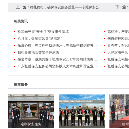
上一篇：
稳扎稳打，确保保安服务质量——东莞保安公
下一篇
相关资讯
欧菲光开展“安全月”突发事件演练
高标准，严要
八月尾，金融街领导“送清凉”
来自碧桂园麻
拓展心得丨在过程中找到快乐，在感悟中得到提升
我司开展治安突发事件演练
天津滨港中队
盛宴华章，邀您共鉴丨弘盾保安2017年终总结表彰大会暨2018迎春联欢晚会回顾
弘盾保安积极
广东弘盾保安服务公司坚持以人为本构建和谐企业
弘盾保安公司
推荐服务
定制保安服务
个性保安服务
临时