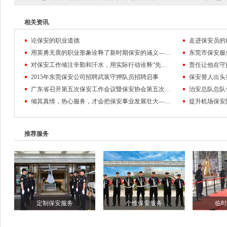
相关资讯
论保安的职业道德
走进保安员的
用英勇无畏的职业形象诠释了新时期保安的涵义——记东莞市保安服务公司保安员黄麒麟
对保安工作倾注辛勤和汗水，用实际行动诠释“先锋”的含义
2015年东莞保安公司招聘武装守押队员招聘启事
保安替人出头
广东省召开第五次保安工作会议暨保安协会第五次会员代表大会
倾其真情，热心服务，才会把保安事业发展壮大——东莞保安公司队伍管理纪实
推荐服务
定制保安服务
个性保安服务
临时