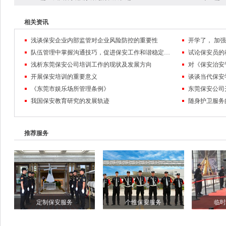
相关资讯
浅谈保安企业内部监管对企业风险防控的重要性
队伍管理中掌握沟通技巧，促进保安工作和谐稳定发展
试论保安员的
浅析东莞保安公司培训工作的现状及发展方向
对《保安治安
开展保安培训的重要意义
谈谈当代保安
《东莞市娱乐场所管理条例》
东莞保安公司
我国保安教育研究的发展轨迹
随身护卫服务
推荐服务
定制保安服务
个性保安服务
临时