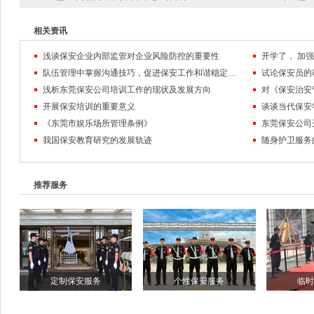
相关资讯
浅谈保安企业内部监管对企业风险防控的重要性
队伍管理中掌握沟通技巧，促进保安工作和谐稳定发展
试论保安员的
浅析东莞保安公司培训工作的现状及发展方向
对《保安治安
开展保安培训的重要意义
谈谈当代保安
《东莞市娱乐场所管理条例》
东莞保安公司
我国保安教育研究的发展轨迹
随身护卫服务
推荐服务
定制保安服务
个性保安服务
临时