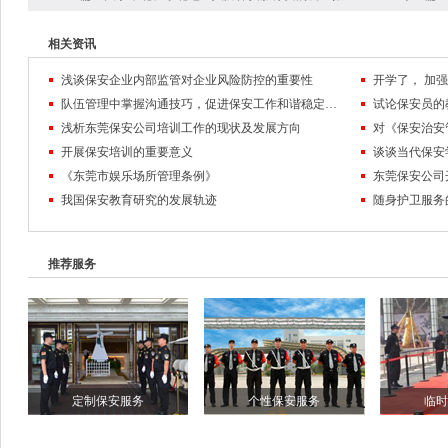
相关资讯
浅谈保安企业内部监管对企业风险防控的重要性
队伍管理中掌握沟通技巧，促进保安工作和谐稳定发展
试论保安员的
浅析东莞保安公司培训工作的现状及发展方向
对《保安治安
开展保安培训的重要意义
谈谈当代保安
《东莞市娱乐场所管理条例》
东莞保安公司
我国保安教育研究的发展轨迹
随身护卫服务
推荐服务
定制保安服务
个性保安服务
临时