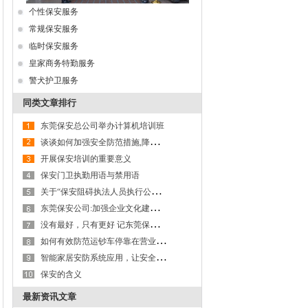
个性保安服务
常规保安服务
临时保安服务
皇家商务特勤服务
警犬护卫服务
同类文章排行
东莞保安总公司举办计算机培训班
谈
谈如何加强安全防范措施,降低保安职业风险
开展保安培训的重要意义
保安门卫执勤用语与禁用语
关
于“保安阻碍执法人员执行公务”问题的探讨
东
莞保安公司:加强企业文化建设,以文化力激活生产力
没
有最好，只有更好 记东莞保安服务公司第九大队保安班班长李成杰
如
何有效防范运钞车停靠在营业网点进行装卸款箱作业及款箱交接过程的操作风险
智
能家居安防系统应用，让安全更有保障---以东莞保安服务公司为例
保安的含义
最新资讯文章