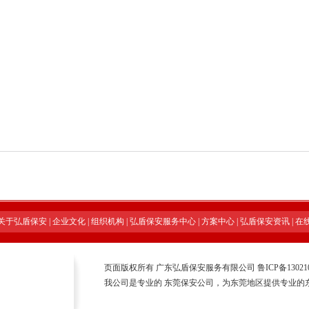
关于弘盾保安
|
企业文化
|
组织机构
|
弘盾保安服务中心
|
方案中心
|
弘盾保安资讯
|
在
页面版权所有 广东弘盾保安服务有限公司
鲁ICP备13021
我公司是专业的
东莞保安公司
，为东莞地区提供专业的