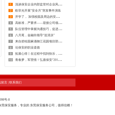
浅
谈保安企业内部监管对企业风险防控的重要性
欧菲光开展“安全月”突发事件演练
开
学了， 加强校园及周边的安全防范工作，创建安全稳定的校园及周边环境
高
标准，严要求——迎接公司领导检查工作
队
伍管理中掌握沟通技巧，促进保安工作和谐稳定发展
八月尾，金融街领导“送清凉”
来
自碧桂园麻涌御江花园项目部感谢信
论保安的职业道德
拓
展心得丨在过程中找到快乐，在感悟中得到提升
青
春梦，军营情！弘盾保安“2018年度骨干拓展训练暨管理专项培训工作会议”全程回顾
线留言
|
联系我们
098号-8
东莞保安服务，专业的
东莞保安服务公司
，值得信赖！