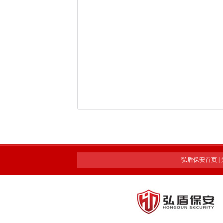
弘盾保安首页
|