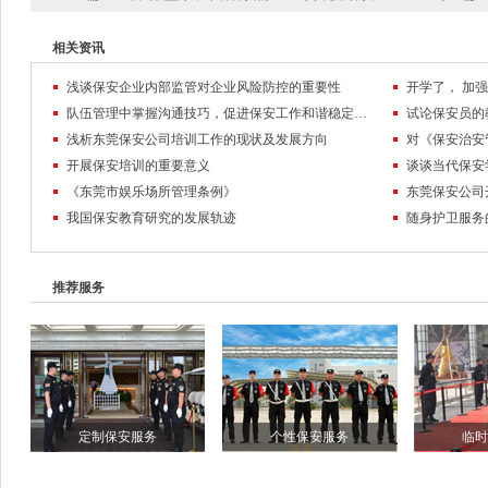
相关资讯
浅谈保安企业内部监管对企业风险防控的重要性
队伍管理中掌握沟通技巧，促进保安工作和谐稳定发展
试论保安员的
浅析东莞保安公司培训工作的现状及发展方向
对《保安治安
开展保安培训的重要意义
谈谈当代保安
《东莞市娱乐场所管理条例》
东莞保安公司
我国保安教育研究的发展轨迹
随身护卫服务
推荐服务
定制保安服务
个性保安服务
临时