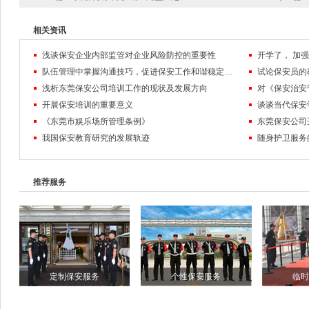
相关资讯
浅谈保安企业内部监管对企业风险防控的重要性
队伍管理中掌握沟通技巧，促进保安工作和谐稳定发展
试论保安员的
浅析东莞保安公司培训工作的现状及发展方向
对《保安治安
开展保安培训的重要意义
谈谈当代保安
《东莞市娱乐场所管理条例》
东莞保安公司
我国保安教育研究的发展轨迹
随身护卫服务
推荐服务
定制保安服务
个性保安服务
临时