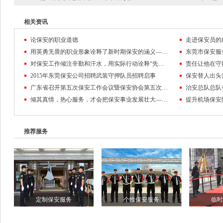
相关资讯
论保安的职业道德
走进保安员的
用英勇无畏的职业形象诠释了新时期保安的涵义——记东莞市保安服务公司保安员黄麒麟
对保安工作倾注辛勤和汗水，用实际行动诠释“先锋”的含义
2015年东莞保安公司招聘武装守押队员招聘启事
保安替人出头
广东省召开第五次保安工作会议暨保安协会第五次会员代表大会
倾其真情，热心服务，才会把保安事业发展壮大——东莞保安公司队伍管理纪实
推荐服务
定制保安服务
个性保安服务
临时