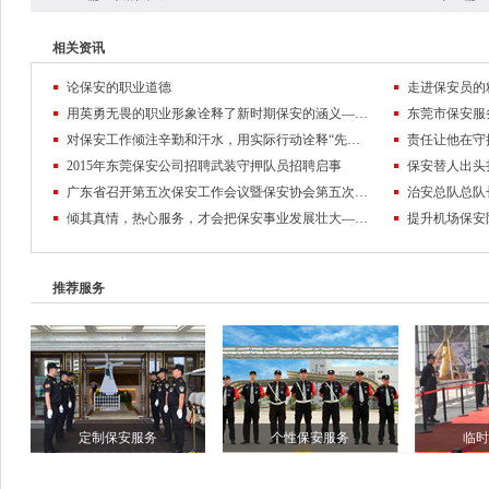
相关资讯
论保安的职业道德
走进保安员的
用英勇无畏的职业形象诠释了新时期保安的涵义——记东莞市保安服务公司保安员黄麒麟
对保安工作倾注辛勤和汗水，用实际行动诠释“先锋”的含义
2015年东莞保安公司招聘武装守押队员招聘启事
保安替人出头
广东省召开第五次保安工作会议暨保安协会第五次会员代表大会
倾其真情，热心服务，才会把保安事业发展壮大——东莞保安公司队伍管理纪实
推荐服务
定制保安服务
个性保安服务
临时