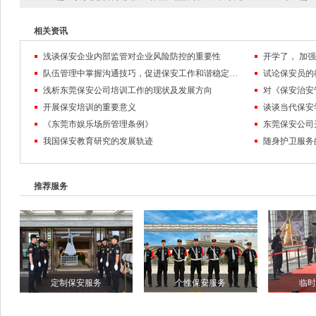
相关资讯
浅谈保安企业内部监管对企业风险防控的重要性
队伍管理中掌握沟通技巧，促进保安工作和谐稳定发展
试论保安员的
浅析东莞保安公司培训工作的现状及发展方向
对《保安治安
开展保安培训的重要意义
谈谈当代保安
《东莞市娱乐场所管理条例》
东莞保安公司
我国保安教育研究的发展轨迹
随身护卫服务
推荐服务
定制保安服务
个性保安服务
临时