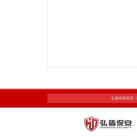
弘盾保安首页
|