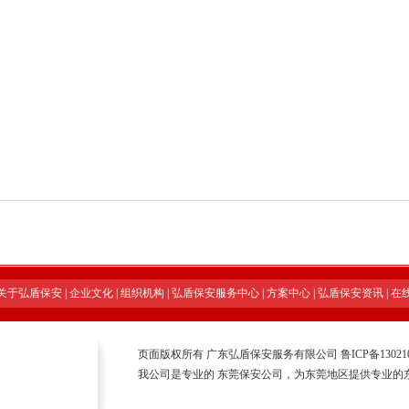
关于弘盾保安
|
企业文化
|
组织机构
|
弘盾保安服务中心
|
方案中心
|
弘盾保安资讯
|
在
页面版权所有 广东弘盾保安服务有限公司
鲁ICP备13021
我公司是专业的
东莞保安公司
，为东莞地区提供专业的