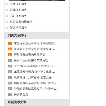
个性保安服务
常规保安服务
临时保安服务
皇家商务特勤服务
警犬护卫服务
同类文章排行
东莞保安总公司举办计算机培训班
谈
谈如何加强安全防范措施,降低保安职业风险
开展保安培训的重要意义
保安门卫执勤用语与禁用语
关
于“保安阻碍执法人员执行公务”问题的探讨
东
莞保安公司:加强企业文化建设,以文化力激活生产力
没
有最好，只有更好 记东莞保安服务公司第九大队保安班班长李成杰
如
何有效防范运钞车停靠在营业网点进行装卸款箱作业及款箱交接过程的操作风险
智
能家居安防系统应用，让安全更有保障---以东莞保安服务公司为例
保安的含义
最新资讯文章