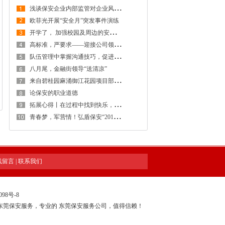
浅
谈保安企业内部监管对企业风险防控的重要性
欧菲光开展“安全月”突发事件演练
开
学了， 加强校园及周边的安全防范工作，创建安全稳定的校园及周边环境
高
标准，严要求——迎接公司领导检查工作
队
伍管理中掌握沟通技巧，促进保安工作和谐稳定发展
八月尾，金融街领导“送清凉”
来
自碧桂园麻涌御江花园项目部感谢信
论保安的职业道德
拓
展心得丨在过程中找到快乐，在感悟中得到提升
青
春梦，军营情！弘盾保安“2018年度骨干拓展训练暨管理专项培训工作会议”全程回顾
线留言
|
联系我们
098号-8
东莞保安服务，专业的
东莞保安服务公司
，值得信赖！