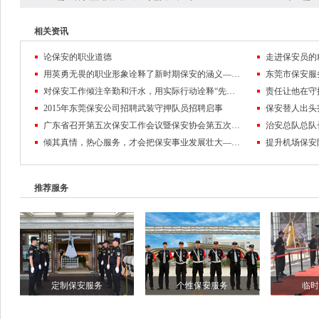
相关资讯
论保安的职业道德
走进保安员的
用英勇无畏的职业形象诠释了新时期保安的涵义——记东莞市保安服务公司保安员黄麒麟
对保安工作倾注辛勤和汗水，用实际行动诠释“先锋”的含义
2015年东莞保安公司招聘武装守押队员招聘启事
保安替人出头
广东省召开第五次保安工作会议暨保安协会第五次会员代表大会
倾其真情，热心服务，才会把保安事业发展壮大——东莞保安公司队伍管理纪实
推荐服务
定制保安服务
个性保安服务
临时