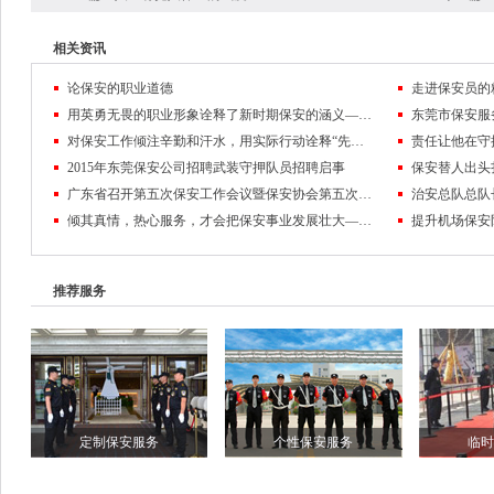
相关资讯
论保安的职业道德
走进保安员的
用英勇无畏的职业形象诠释了新时期保安的涵义——记东莞市保安服务公司保安员黄麒麟
对保安工作倾注辛勤和汗水，用实际行动诠释“先锋”的含义
2015年东莞保安公司招聘武装守押队员招聘启事
保安替人出头
广东省召开第五次保安工作会议暨保安协会第五次会员代表大会
倾其真情，热心服务，才会把保安事业发展壮大——东莞保安公司队伍管理纪实
推荐服务
定制保安服务
个性保安服务
临时