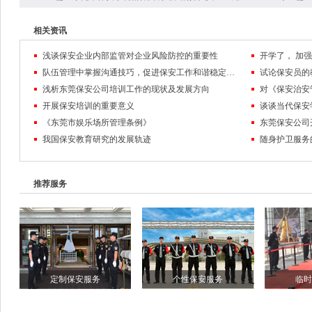
相关资讯
浅谈保安企业内部监管对企业风险防控的重要性
队伍管理中掌握沟通技巧，促进保安工作和谐稳定发展
试论保安员的
浅析东莞保安公司培训工作的现状及发展方向
对《保安治安
开展保安培训的重要意义
谈谈当代保安
《东莞市娱乐场所管理条例》
东莞保安公司
我国保安教育研究的发展轨迹
随身护卫服务
推荐服务
定制保安服务
个性保安服务
临时