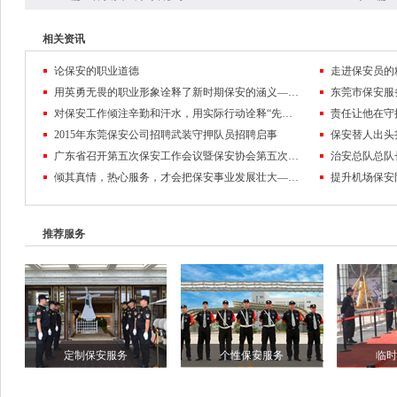
相关资讯
论保安的职业道德
走进保安员的
用英勇无畏的职业形象诠释了新时期保安的涵义——记东莞市保安服务公司保安员黄麒麟
对保安工作倾注辛勤和汗水，用实际行动诠释“先锋”的含义
2015年东莞保安公司招聘武装守押队员招聘启事
保安替人出头
广东省召开第五次保安工作会议暨保安协会第五次会员代表大会
倾其真情，热心服务，才会把保安事业发展壮大——东莞保安公司队伍管理纪实
推荐服务
定制保安服务
个性保安服务
临时