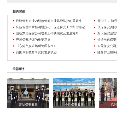
相关资讯
浅谈保安企业内部监管对企业风险防控的重要性
队伍管理中掌握沟通技巧，促进保安工作和谐稳定发展
试论保安员的
浅析东莞保安公司培训工作的现状及发展方向
对《保安治安
开展保安培训的重要意义
谈谈当代保安
《东莞市娱乐场所管理条例》
东莞保安公司
我国保安教育研究的发展轨迹
随身护卫服务
推荐服务
定制保安服务
个性保安服务
临时