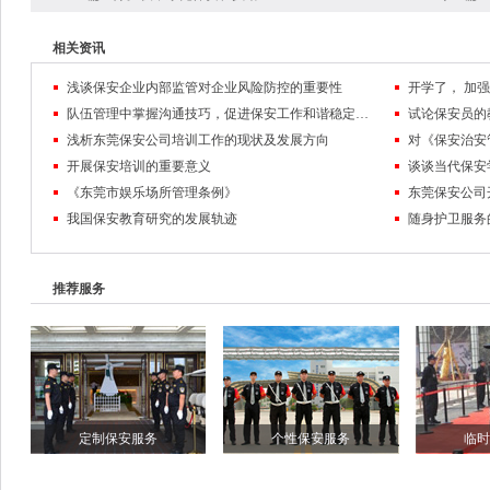
相关资讯
浅谈保安企业内部监管对企业风险防控的重要性
队伍管理中掌握沟通技巧，促进保安工作和谐稳定发展
试论保安员的
浅析东莞保安公司培训工作的现状及发展方向
对《保安治安
开展保安培训的重要意义
谈谈当代保安
《东莞市娱乐场所管理条例》
东莞保安公司
我国保安教育研究的发展轨迹
随身护卫服务
推荐服务
定制保安服务
个性保安服务
临时