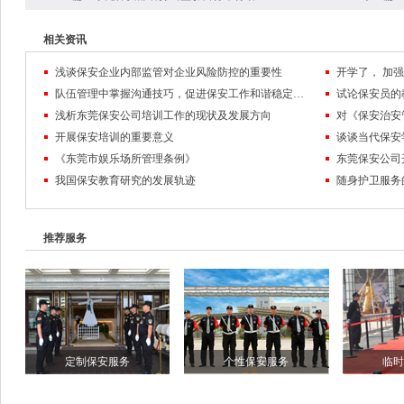
相关资讯
浅谈保安企业内部监管对企业风险防控的重要性
队伍管理中掌握沟通技巧，促进保安工作和谐稳定发展
试论保安员的
浅析东莞保安公司培训工作的现状及发展方向
对《保安治安
开展保安培训的重要意义
谈谈当代保安
《东莞市娱乐场所管理条例》
东莞保安公司
我国保安教育研究的发展轨迹
随身护卫服务
推荐服务
定制保安服务
个性保安服务
临时