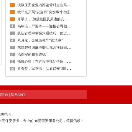
浅
谈保安企业内部监管对企业风险防控的重要性
欧菲光开展“安全月”突发事件演练
开
学了， 加强校园及周边的安全防范工作，创建安全稳定的校园及周边环境
高
标准，严要求——迎接公司领导检查工作
队
伍管理中掌握沟通技巧，促进保安工作和谐稳定发展
八月尾，金融街领导“送清凉”
来
自碧桂园麻涌御江花园项目部感谢信
论保安的职业道德
拓
展心得丨在过程中找到快乐，在感悟中得到提升
青
春梦，军营情！弘盾保安“2018年度骨干拓展训练暨管理专项培训工作会议”全程回顾
线留言
|
联系我们
098号-8
东莞保安服务，专业的
东莞保安服务公司
，值得信赖！