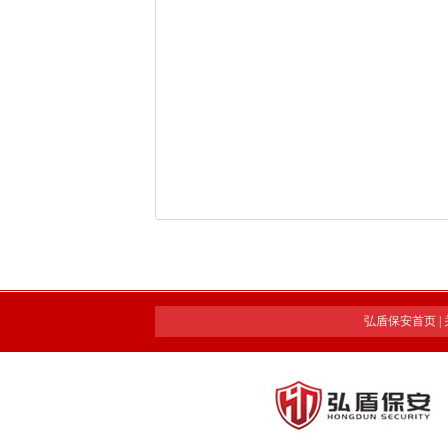
弘盾保安首页
|