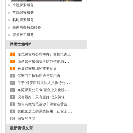
个性保安服务
常规保安服务
临时保安服务
皇家商务特勤服务
警犬护卫服务
同类文章排行
东莞保安总公司举办计算机培训班
谈
谈如何加强安全防范措施,降低保安职业风险
开展保安培训的重要意义
保安门卫执勤用语与禁用语
关
于“保安阻碍执法人员执行公务”问题的探讨
东
莞保安公司:加强企业文化建设,以文化力激活生产力
没
有最好，只有更好 记东莞保安服务公司第九大队保安班班长李成杰
如
何有效防范运钞车停靠在营业网点进行装卸款箱作业及款箱交接过程的操作风险
智
能家居安防系统应用，让安全更有保障---以东莞保安服务公司为例
保安的含义
最新资讯文章