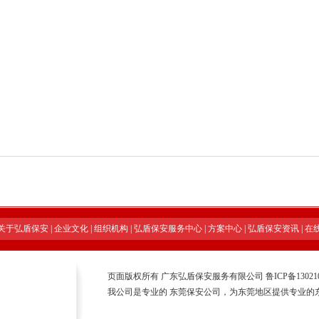
关于弘盾保安
|
企业文化
|
组织机构
|
弘盾保安服务中心
|
方案中心
|
弘盾保安资讯
|
在
页面版权所有 广东弘盾保安服务有限公司
鲁ICP备13021
我公司是专业的
东莞保安公司
，为东莞地区提供专业的