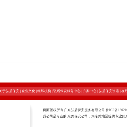
关于弘盾保安
|
企业文化
|
组织机构
|
弘盾保安服务中心
|
方案中心
|
弘盾保安资讯
|
在
页面版权所有 广东弘盾保安服务有限公司
鲁ICP备13021
我公司是专业的
东莞保安公司
，为东莞地区提供专业的