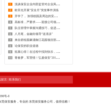
浅
谈保安企业内部监管对企业风险防控的重要性
欧菲光开展“安全月”突发事件演练
开
学了， 加强校园及周边的安全防范工作，创建安全稳定的校园及周边环境
高
标准，严要求——迎接公司领导检查工作
队
伍管理中掌握沟通技巧，促进保安工作和谐稳定发展
八月尾，金融街领导“送清凉”
来
自碧桂园麻涌御江花园项目部感谢信
论保安的职业道德
拓
展心得丨在过程中找到快乐，在感悟中得到提升
青
春梦，军营情！弘盾保安“2018年度骨干拓展训练暨管理专项培训工作会议”全程回顾
线留言
|
联系我们
098号-8
东莞保安服务，专业的
东莞保安服务公司
，值得信赖！