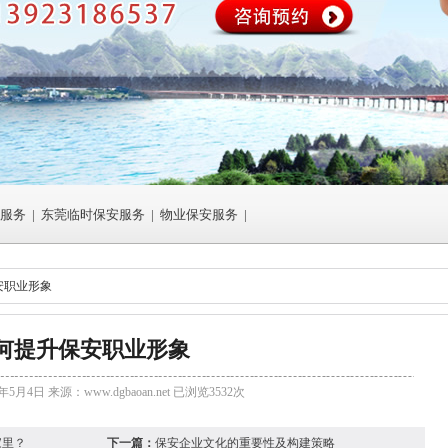
服务
|
东莞临时保安服务
|
物业保安服务
|
安职业形象
何提升保安职业形象
年5月4日 来源：
www.dgbaoan.net
已浏览3532次
家里？
下一篇：
保安企业文化的重要性及构建策略