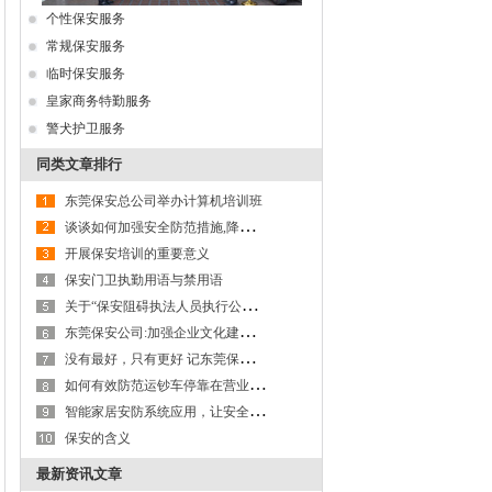
个性保安服务
常规保安服务
临时保安服务
皇家商务特勤服务
警犬护卫服务
同类文章排行
东莞保安总公司举办计算机培训班
谈
谈如何加强安全防范措施,降低保安职业风险
开展保安培训的重要意义
保安门卫执勤用语与禁用语
关
于“保安阻碍执法人员执行公务”问题的探讨
东
莞保安公司:加强企业文化建设,以文化力激活生产力
没
有最好，只有更好 记东莞保安服务公司第九大队保安班班长李成杰
如
何有效防范运钞车停靠在营业网点进行装卸款箱作业及款箱交接过程的操作风险
智
能家居安防系统应用，让安全更有保障---以东莞保安服务公司为例
保安的含义
最新资讯文章