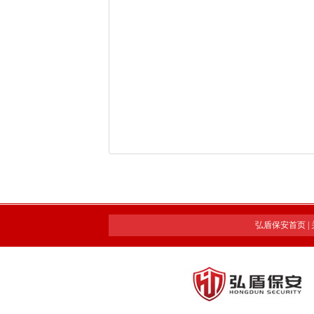
弘盾保安首页
|