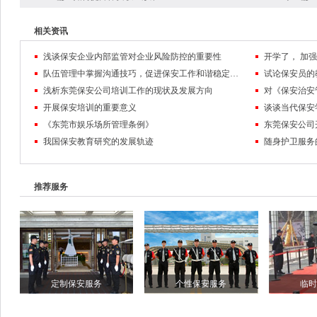
相关资讯
浅谈保安企业内部监管对企业风险防控的重要性
队伍管理中掌握沟通技巧，促进保安工作和谐稳定发展
试论保安员的
浅析东莞保安公司培训工作的现状及发展方向
对《保安治安
开展保安培训的重要意义
谈谈当代保安
《东莞市娱乐场所管理条例》
东莞保安公司
我国保安教育研究的发展轨迹
随身护卫服务
推荐服务
定制保安服务
个性保安服务
临时