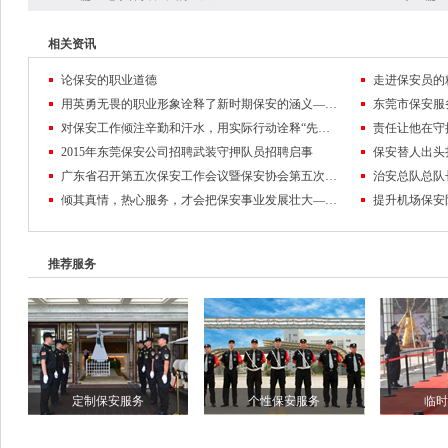
相关资讯
论保安的职业道德
走进保安员的
用英勇无畏的职业形象诠释了新时期保安的涵义——记东莞市保安服务公司保安员黄麒麟
对保安工作倾注辛勤和汗水，用实际行动诠释“先锋”的含义
2015年东莞保安公司招聘武装守押队员招聘启事
保安替人出头
广东省召开第五次保安工作会议暨保安协会第五次会员代表大会
倾其真情，热心服务，才会把保安事业发展壮大——东莞保安公司队伍管理纪实
推荐服务
定制保安服务
个性保安服务
临时