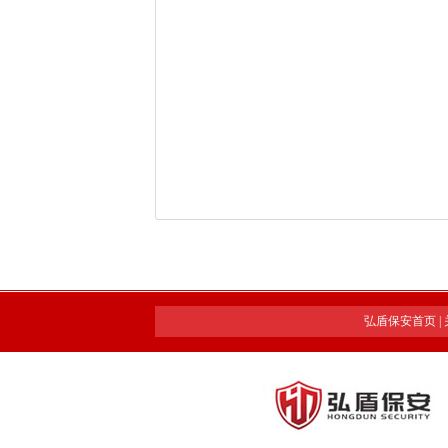
弘盾保安首页
|