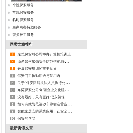
个性保安服务
常规保安服务
临时保安服务
皇家商务特勤服务
警犬护卫服务
同类文章排行
东莞保安总公司举办计算机培训班
谈
谈如何加强安全防范措施,降低保安职业风险
开展保安培训的重要意义
保安门卫执勤用语与禁用语
关
于“保安阻碍执法人员执行公务”问题的探讨
东
莞保安公司:加强企业文化建设,以文化力激活生产力
没
有最好，只有更好 记东莞保安服务公司第九大队保安班班长李成杰
如
何有效防范运钞车停靠在营业网点进行装卸款箱作业及款箱交接过程的操作风险
智
能家居安防系统应用，让安全更有保障---以东莞保安服务公司为例
保安的含义
最新资讯文章