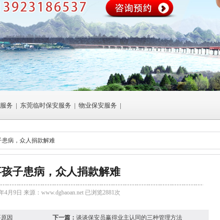
服务
|
东莞临时保安服务
|
物业保安服务
|
子患病，众人捐款解难
事孩子患病，众人捐款解难
年4月9日 来源：
www.dgbaoan.net
已浏览2881次
要原因
下一篇：
谈谈保安员赢得业主认同的三种管理方法