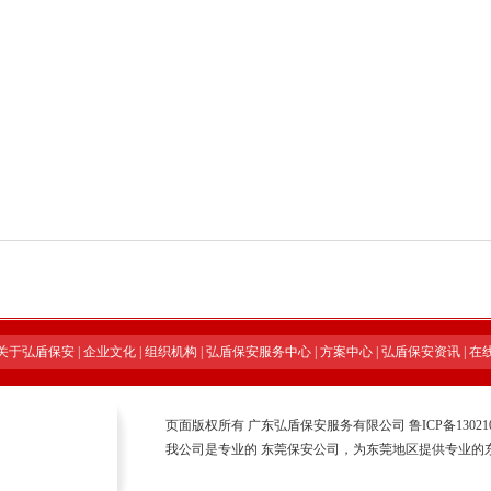
关于弘盾保安
|
企业文化
|
组织机构
|
弘盾保安服务中心
|
方案中心
|
弘盾保安资讯
|
在
页面版权所有 广东弘盾保安服务有限公司
鲁ICP备13021
我公司是专业的
东莞保安公司
，为东莞地区提供专业的