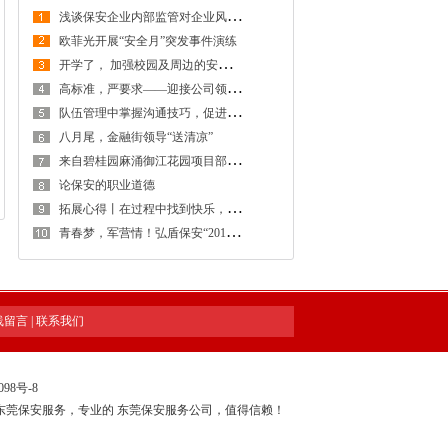
浅
谈保安企业内部监管对企业风险防控的重要性
欧菲光开展“安全月”突发事件演练
开
学了， 加强校园及周边的安全防范工作，创建安全稳定的校园及周边环境
高
标准，严要求——迎接公司领导检查工作
队
伍管理中掌握沟通技巧，促进保安工作和谐稳定发展
八月尾，金融街领导“送清凉”
来
自碧桂园麻涌御江花园项目部感谢信
论保安的职业道德
拓
展心得丨在过程中找到快乐，在感悟中得到提升
青
春梦，军营情！弘盾保安“2018年度骨干拓展训练暨管理专项培训工作会议”全程回顾
线留言
|
联系我们
098号-8
东莞保安服务，专业的
东莞保安服务公司
，值得信赖！