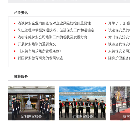
相关资讯
浅谈保安企业内部监管对企业风险防控的重要性
队伍管理中掌握沟通技巧，促进保安工作和谐稳定发展
试论保安员的
浅析东莞保安公司培训工作的现状及发展方向
对《保安治安
开展保安培训的重要意义
谈谈当代保安
《东莞市娱乐场所管理条例》
东莞保安公司
我国保安教育研究的发展轨迹
随身护卫服务
推荐服务
定制保安服务
个性保安服务
临时