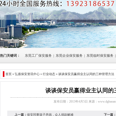
热门关键词：
东莞工厂保安服务
|
东莞企业保安服务
|
东莞临时保安服务
|
首页 »
弘盾保安资讯中心
»
行业动态
» 谈谈保安员赢得业主认同的三种管理方法
谈谈保安员赢得业主认同的
发布日期：2013年4月5日 来源：
www.dgbaoan.
上一篇：
保安同事孩子患病，众人捐款解难
下一篇