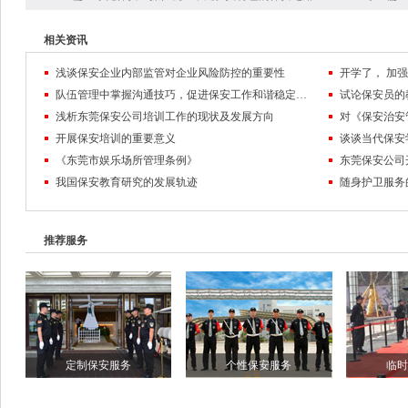
相关资讯
浅谈保安企业内部监管对企业风险防控的重要性
队伍管理中掌握沟通技巧，促进保安工作和谐稳定发展
试论保安员的
浅析东莞保安公司培训工作的现状及发展方向
对《保安治安
开展保安培训的重要意义
谈谈当代保安
《东莞市娱乐场所管理条例》
东莞保安公司
我国保安教育研究的发展轨迹
随身护卫服务
推荐服务
定制保安服务
个性保安服务
临时