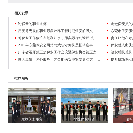
相关资讯
论保安的职业道德
走进保安员的
用英勇无畏的职业形象诠释了新时期保安的涵义——记东莞市保安服务公司保安员黄麒麟
对保安工作倾注辛勤和汗水，用实际行动诠释“先锋”的含义
2015年东莞保安公司招聘武装守押队员招聘启事
保安替人出头
广东省召开第五次保安工作会议暨保安协会第五次会员代表大会
倾其真情，热心服务，才会把保安事业发展壮大——东莞保安公司队伍管理纪实
推荐服务
定制保安服务
个性保安服务
临时