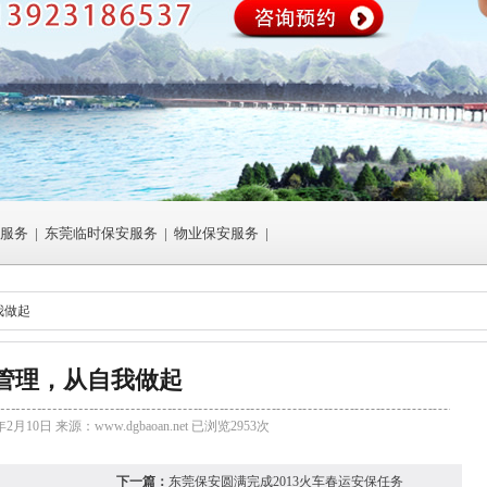
服务
|
东莞临时保安服务
|
物业保安服务
|
我做起
管理，从自我做起
年2月10日 来源：
www.dgbaoan.net
已浏览2953次
下一篇：
东莞保安圆满完成2013火车春运安保任务