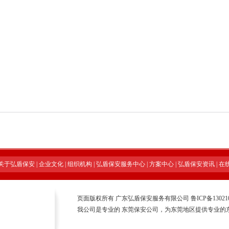
关于弘盾保安
|
企业文化
|
组织机构
|
弘盾保安服务中心
|
方案中心
|
弘盾保安资讯
|
在
页面版权所有 广东弘盾保安服务有限公司
鲁ICP备13021
我公司是专业的
东莞保安公司
，为东莞地区提供专业的