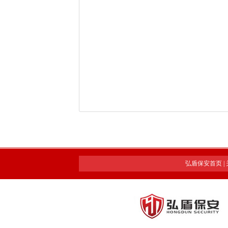
弘盾保安首页
|