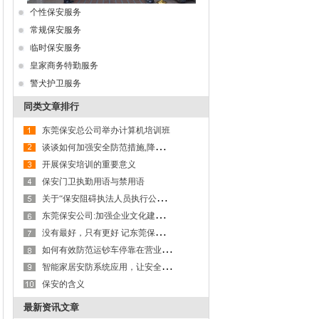
个性保安服务
常规保安服务
临时保安服务
皇家商务特勤服务
警犬护卫服务
同类文章排行
东莞保安总公司举办计算机培训班
谈
谈如何加强安全防范措施,降低保安职业风险
开展保安培训的重要意义
保安门卫执勤用语与禁用语
关
于“保安阻碍执法人员执行公务”问题的探讨
东
莞保安公司:加强企业文化建设,以文化力激活生产力
没
有最好，只有更好 记东莞保安服务公司第九大队保安班班长李成杰
如
何有效防范运钞车停靠在营业网点进行装卸款箱作业及款箱交接过程的操作风险
智
能家居安防系统应用，让安全更有保障---以东莞保安服务公司为例
保安的含义
最新资讯文章