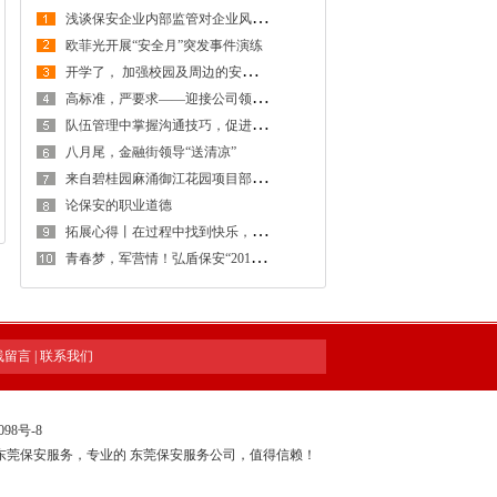
浅
谈保安企业内部监管对企业风险防控的重要性
欧菲光开展“安全月”突发事件演练
开
学了， 加强校园及周边的安全防范工作，创建安全稳定的校园及周边环境
高
标准，严要求——迎接公司领导检查工作
队
伍管理中掌握沟通技巧，促进保安工作和谐稳定发展
八月尾，金融街领导“送清凉”
来
自碧桂园麻涌御江花园项目部感谢信
论保安的职业道德
拓
展心得丨在过程中找到快乐，在感悟中得到提升
青
春梦，军营情！弘盾保安“2018年度骨干拓展训练暨管理专项培训工作会议”全程回顾
线留言
|
联系我们
098号-8
东莞保安服务，专业的
东莞保安服务公司
，值得信赖！