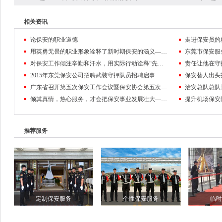
相关资讯
论保安的职业道德
走进保安员的
用英勇无畏的职业形象诠释了新时期保安的涵义——记东莞市保安服务公司保安员黄麒麟
对保安工作倾注辛勤和汗水，用实际行动诠释“先锋”的含义
2015年东莞保安公司招聘武装守押队员招聘启事
保安替人出头
广东省召开第五次保安工作会议暨保安协会第五次会员代表大会
倾其真情，热心服务，才会把保安事业发展壮大——东莞保安公司队伍管理纪实
推荐服务
定制保安服务
个性保安服务
临时