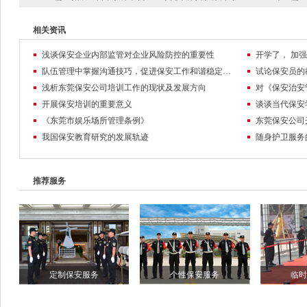
相关资讯
浅谈保安企业内部监管对企业风险防控的重要性
队伍管理中掌握沟通技巧，促进保安工作和谐稳定发展
试论保安员的
浅析东莞保安公司培训工作的现状及发展方向
对《保安治安
开展保安培训的重要意义
谈谈当代保安
《东莞市娱乐场所管理条例》
东莞保安公司
我国保安教育研究的发展轨迹
随身护卫服务
推荐服务
定制保安服务
个性保安服务
临时