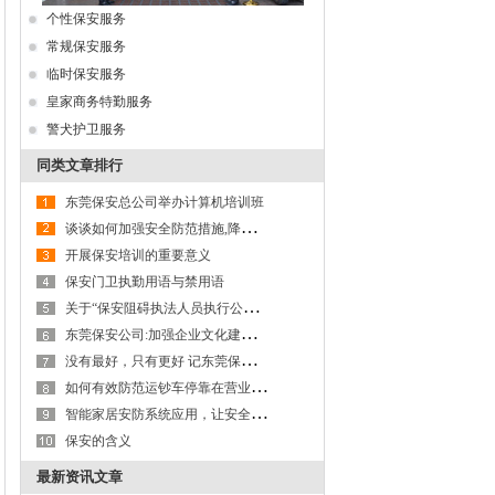
个性保安服务
常规保安服务
临时保安服务
皇家商务特勤服务
警犬护卫服务
同类文章排行
东莞保安总公司举办计算机培训班
谈
谈如何加强安全防范措施,降低保安职业风险
开展保安培训的重要意义
保安门卫执勤用语与禁用语
关
于“保安阻碍执法人员执行公务”问题的探讨
东
莞保安公司:加强企业文化建设,以文化力激活生产力
没
有最好，只有更好 记东莞保安服务公司第九大队保安班班长李成杰
如
何有效防范运钞车停靠在营业网点进行装卸款箱作业及款箱交接过程的操作风险
智
能家居安防系统应用，让安全更有保障---以东莞保安服务公司为例
保安的含义
最新资讯文章