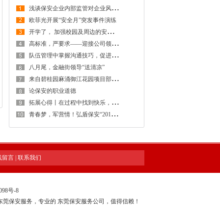
浅
谈保安企业内部监管对企业风险防控的重要性
欧菲光开展“安全月”突发事件演练
开
学了， 加强校园及周边的安全防范工作，创建安全稳定的校园及周边环境
高
标准，严要求——迎接公司领导检查工作
队
伍管理中掌握沟通技巧，促进保安工作和谐稳定发展
八月尾，金融街领导“送清凉”
来
自碧桂园麻涌御江花园项目部感谢信
论保安的职业道德
拓
展心得丨在过程中找到快乐，在感悟中得到提升
青
春梦，军营情！弘盾保安“2018年度骨干拓展训练暨管理专项培训工作会议”全程回顾
线留言
|
联系我们
098号-8
东莞保安服务，专业的
东莞保安服务公司
，值得信赖！