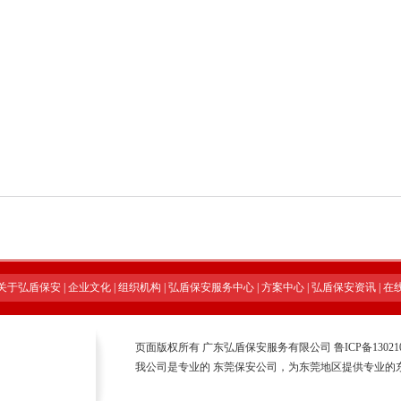
关于弘盾保安
|
企业文化
|
组织机构
|
弘盾保安服务中心
|
方案中心
|
弘盾保安资讯
|
在
页面版权所有 广东弘盾保安服务有限公司
鲁ICP备13021
我公司是专业的
东莞保安公司
，为东莞地区提供专业的