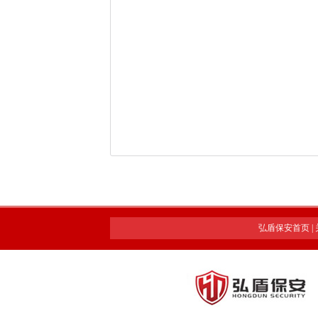
弘盾保安首页
|