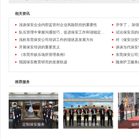
相关资讯
浅谈保安企业内部监管对企业风险防控的重要性
队伍管理中掌握沟通技巧，促进保安工作和谐稳定发展
试论保安员的
浅析东莞保安公司培训工作的现状及发展方向
对《保安治安
开展保安培训的重要意义
谈谈当代保安
《东莞市娱乐场所管理条例》
东莞保安公司
我国保安教育研究的发展轨迹
随身护卫服务
推荐服务
定制保安服务
个性保安服务
临时