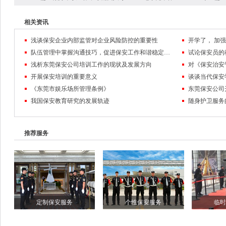
相关资讯
浅谈保安企业内部监管对企业风险防控的重要性
队伍管理中掌握沟通技巧，促进保安工作和谐稳定发展
试论保安员的
浅析东莞保安公司培训工作的现状及发展方向
对《保安治安
开展保安培训的重要意义
谈谈当代保安
《东莞市娱乐场所管理条例》
东莞保安公司
我国保安教育研究的发展轨迹
随身护卫服务
推荐服务
定制保安服务
个性保安服务
临时