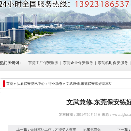
热门关键词：
东莞工厂保安服务
|
东莞企业保安服务
|
东莞临时保安服务
|
首页 »
弘盾保安资讯中心
»
行业动态
» 文武兼修,东莞保安练好基本功
文武兼修,东莞保安练
发布日期：2012年10月14日 来源：
www.dgbaoan
上一篇：
做好本职工作，才能受人尊重——记东莞市保
下一篇