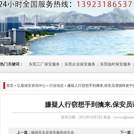
热门关键词：
东莞工厂保安服务
|
东莞企业保安服务
|
东莞临时保安服务
|
首页 »
弘盾保安资讯中心
»
行业动态
» 嫌疑人行窃想手到擒来,保安员谨慎终瓮中
嫌疑人行窃想手到擒来,保安员
发布日期：2012年10月5日 来源：
www.dgbaoan
上一篇：
确保安全是保安服务的生命
下一篇