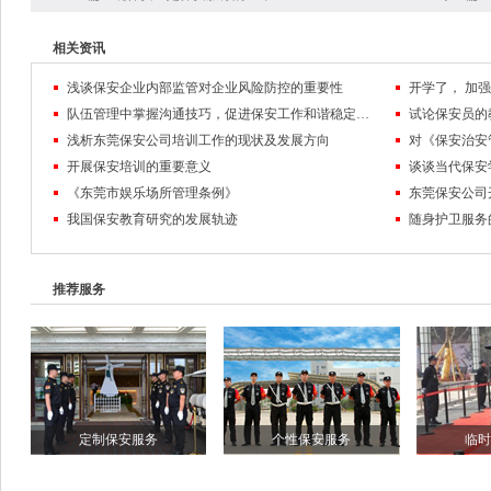
相关资讯
浅谈保安企业内部监管对企业风险防控的重要性
队伍管理中掌握沟通技巧，促进保安工作和谐稳定发展
试论保安员的
浅析东莞保安公司培训工作的现状及发展方向
对《保安治安
开展保安培训的重要意义
谈谈当代保安
《东莞市娱乐场所管理条例》
东莞保安公司
我国保安教育研究的发展轨迹
随身护卫服务
推荐服务
定制保安服务
个性保安服务
临时