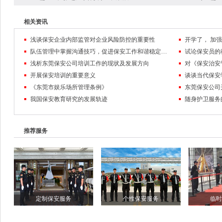
相关资讯
浅谈保安企业内部监管对企业风险防控的重要性
队伍管理中掌握沟通技巧，促进保安工作和谐稳定发展
试论保安员的
浅析东莞保安公司培训工作的现状及发展方向
对《保安治安
开展保安培训的重要意义
谈谈当代保安
《东莞市娱乐场所管理条例》
东莞保安公司
我国保安教育研究的发展轨迹
随身护卫服务
推荐服务
定制保安服务
个性保安服务
临时