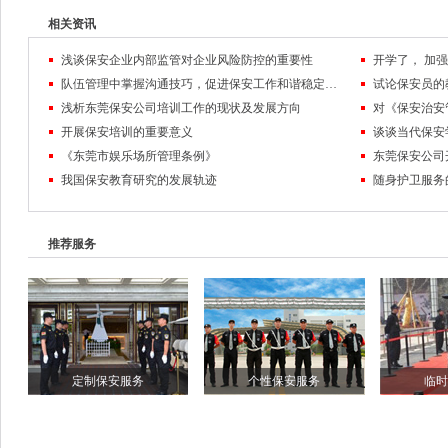
相关资讯
浅谈保安企业内部监管对企业风险防控的重要性
队伍管理中掌握沟通技巧，促进保安工作和谐稳定发展
试论保安员的
浅析东莞保安公司培训工作的现状及发展方向
对《保安治安
开展保安培训的重要意义
谈谈当代保安
《东莞市娱乐场所管理条例》
东莞保安公司
我国保安教育研究的发展轨迹
随身护卫服务
推荐服务
定制保安服务
个性保安服务
临时