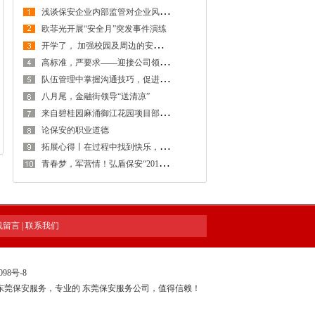
浅
谈保安企业内部监管对企业风险防控的重要性
欧菲光开展“安全月”突发事件演练
开
学了， 加强校园及周边的安全防范工作，创建安全稳定的校园及周边环境
高
标准，严要求——迎接公司领导检查工作
队
伍管理中掌握沟通技巧，促进保安工作和谐稳定发展
八月尾，金融街领导“送清凉”
来
自碧桂园麻涌御江花园项目部感谢信
论保安的职业道德
拓
展心得丨在过程中找到快乐，在感悟中得到提升
青
春梦，军营情！弘盾保安“2018年度骨干拓展训练暨管理专项培训工作会议”全程回顾
线留言
|
联系我们
098号-8
东莞保安服务，专业的
东莞保安服务公司
，值得信赖！