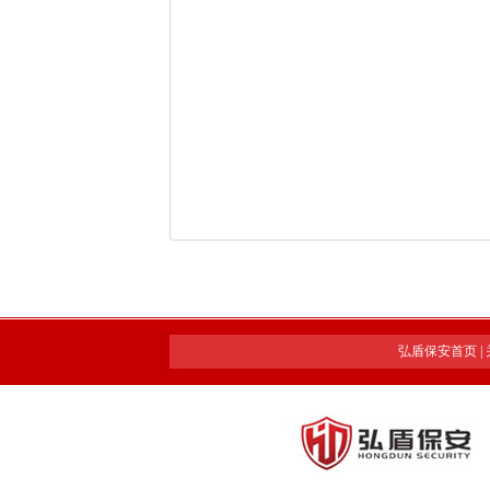
弘盾保安首页
|