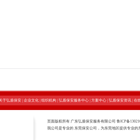
关于弘盾保安
|
企业文化
|
组织机构
|
弘盾保安服务中心
|
方案中心
|
弘盾保安资讯
|
在
页面版权所有 广东弘盾保安服务有限公司
鲁ICP备13021
我公司是专业的
东莞保安公司
，为东莞地区提供专业的