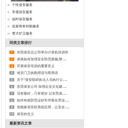
个性保安服务
常规保安服务
临时保安服务
皇家商务特勤服务
警犬护卫服务
同类文章排行
东莞保安总公司举办计算机培训班
谈
谈如何加强安全防范措施,降低保安职业风险
开展保安培训的重要意义
保安门卫执勤用语与禁用语
关
于“保安阻碍执法人员执行公务”问题的探讨
东
莞保安公司:加强企业文化建设,以文化力激活生产力
没
有最好，只有更好 记东莞保安服务公司第九大队保安班班长李成杰
如
何有效防范运钞车停靠在营业网点进行装卸款箱作业及款箱交接过程的操作风险
智
能家居安防系统应用，让安全更有保障---以东莞保安服务公司为例
保安的含义
最新资讯文章