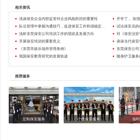
相关资讯
浅谈保安企业内部监管对企业风险防控的重要性
队伍管理中掌握沟通技巧，促进保安工作和谐稳定发展
试论保安员的
浅析东莞保安公司培训工作的现状及发展方向
对《保安治安
开展保安培训的重要意义
谈谈当代保安
《东莞市娱乐场所管理条例》
东莞保安公司
我国保安教育研究的发展轨迹
随身护卫服务
推荐服务
定制保安服务
个性保安服务
临时