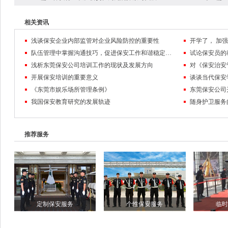
相关资讯
浅谈保安企业内部监管对企业风险防控的重要性
队伍管理中掌握沟通技巧，促进保安工作和谐稳定发展
试论保安员的
浅析东莞保安公司培训工作的现状及发展方向
对《保安治安
开展保安培训的重要意义
谈谈当代保安
《东莞市娱乐场所管理条例》
东莞保安公司
我国保安教育研究的发展轨迹
随身护卫服务
推荐服务
定制保安服务
个性保安服务
临时