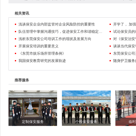
相关资讯
浅谈保安企业内部监管对企业风险防控的重要性
队伍管理中掌握沟通技巧，促进保安工作和谐稳定发展
试论保安员的
浅析东莞保安公司培训工作的现状及发展方向
对《保安治安
开展保安培训的重要意义
谈谈当代保安
《东莞市娱乐场所管理条例》
东莞保安公司
我国保安教育研究的发展轨迹
随身护卫服务
推荐服务
定制保安服务
个性保安服务
临时