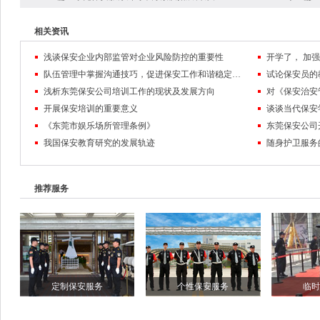
相关资讯
浅谈保安企业内部监管对企业风险防控的重要性
队伍管理中掌握沟通技巧，促进保安工作和谐稳定发展
试论保安员的
浅析东莞保安公司培训工作的现状及发展方向
对《保安治安
开展保安培训的重要意义
谈谈当代保安
《东莞市娱乐场所管理条例》
东莞保安公司
我国保安教育研究的发展轨迹
随身护卫服务
推荐服务
定制保安服务
个性保安服务
临时