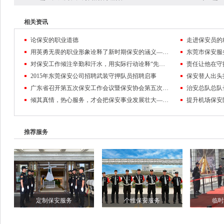
相关资讯
论保安的职业道德
走进保安员的
用英勇无畏的职业形象诠释了新时期保安的涵义——记东莞市保安服务公司保安员黄麒麟
对保安工作倾注辛勤和汗水，用实际行动诠释“先锋”的含义
2015年东莞保安公司招聘武装守押队员招聘启事
保安替人出头
广东省召开第五次保安工作会议暨保安协会第五次会员代表大会
倾其真情，热心服务，才会把保安事业发展壮大——东莞保安公司队伍管理纪实
推荐服务
定制保安服务
个性保安服务
临时